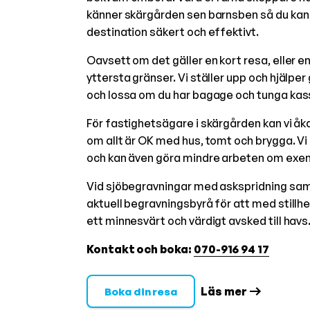
känner skärgården sen barnsben så du kan 
destination säkert och effektivt.
Oavsett om det gäller en kort resa, eller en
yttersta gränser. Vi ställer upp och hjälper 
och lossa om du har bagage och tunga kas
För fastighetsägare i skärgården kan vi åka
om allt är OK med hus, tomt och brygga. Vi
och kan även göra mindre arbeten om exemp
Vid sjöbegravningar med askspridning sam
aktuell begravningsbyrå för att med stillh
ett minnesvärt och värdigt avsked till havs
Kontakt och boka:
070-916 94 17
Läs mer
Boka din resa