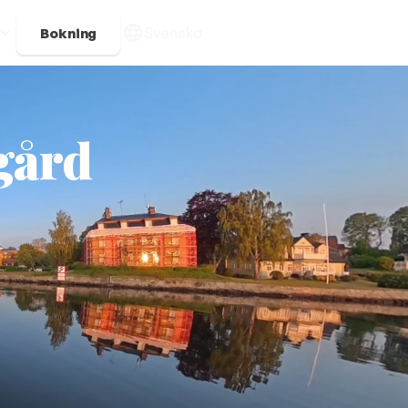
Svenska
Bokning
rgård