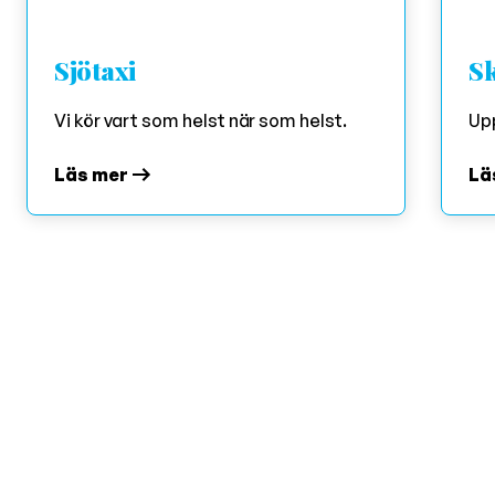
Sjötaxi
S
Vi kör vart som helst när som helst.
Upp
Läs mer
Lä