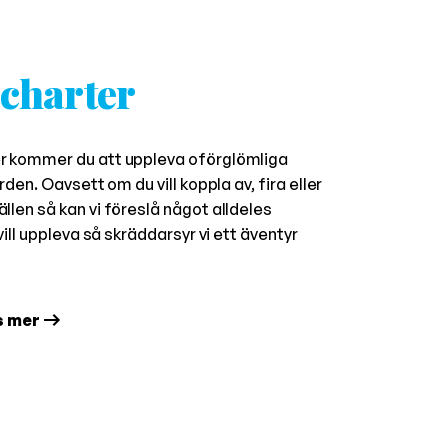
charter
r kommer du att uppleva oförglömliga
rden. Oavsett om du vill koppla av, fira eller
len så kan vi föreslå något alldeles
vill uppleva så skräddarsyr vi ett äventyr
s mer