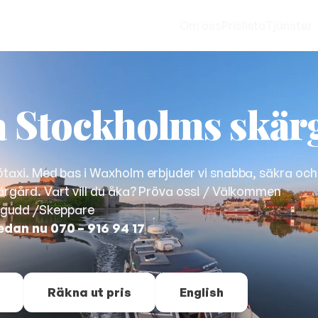
Om oss
Prislista
Tjänster
la Stockholms skä
ötaxi. Med bas i Waxholm erbjuder vi snabba, säkra och
ärgård. Vart vill du åka? Pröva oss! / Välkommen
rgudd /Skeppare
edan nu 070 – 916 94 17
Räkna ut pris
English