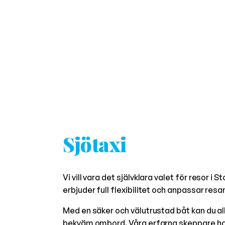
Sjötaxi
Vi vill vara det självklara valet för resor i
erbjuder full flexibilitet och anpassar resa
Med en säker och välutrustad båt kan du al
bekväm ombord. Våra erfarna skeppare har