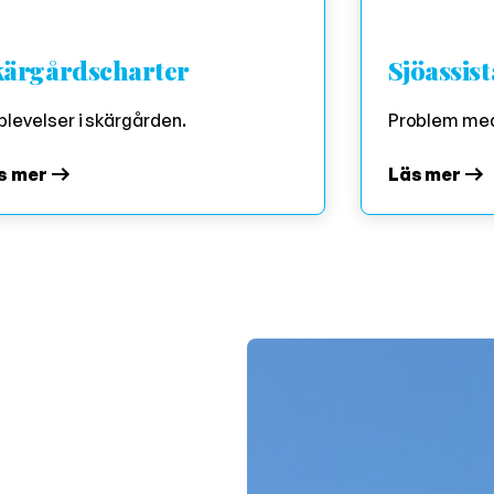
kärgårdscharter
Sjöassis
levelser i skärgården.
Problem med
s mer
Läs mer