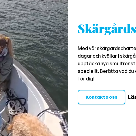
Skärgårds
Med vår skärgårdscharte
dagar och kvällar i skärgå
upptäcka nya smultronstäl
speciellt. Berätta vad du 
för dig!
Lä
Kontakta oss