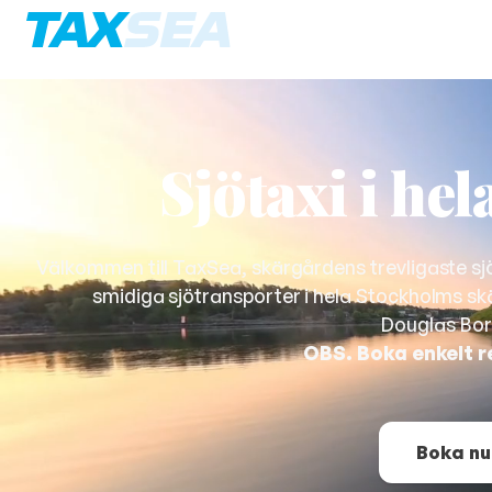
Sjötaxi i he
Välkommen till TaxSea, skärgårdens trevligaste sj
smidiga sjötransporter i hela Stockholms sk
Douglas Bo
OBS. Boka enkelt r
Boka nu