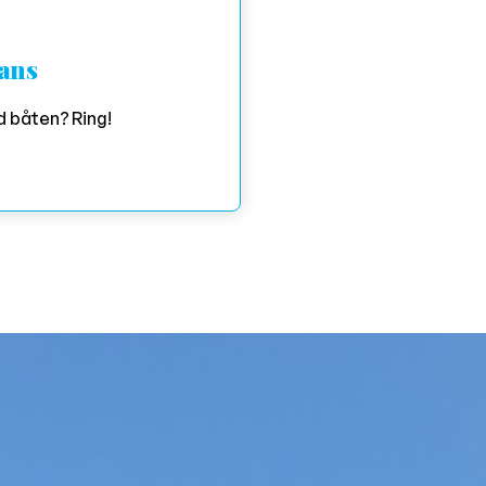
tans
 båten? Ring!